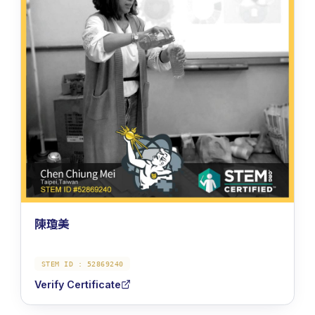
陳瓊美
STEM ID :
52869240
Verify Certificate