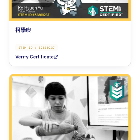
柯學璵
STEM ID :
52869237
Verify Certificate