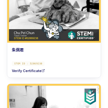
朱佩君
STEM ID :
52869238
Verify Certificate