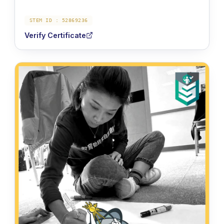
STEM ID :
52869236
Verify Certificate