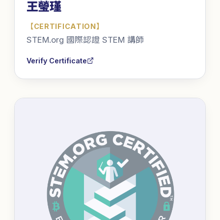
王瑩瑾
【
CERTIFICATION
】
STEM.org 國際認證 STEM 講師
Verify Certificate