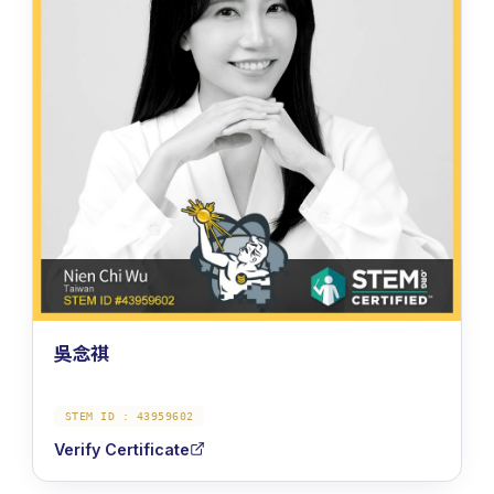
吳念祺
STEM ID :
43959602
Verify Certificate