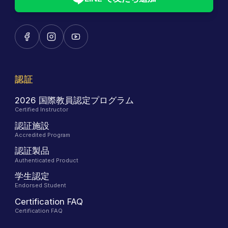
認証
2026 国際教員認定プログラム
Certified Instructor
認証施設
Accredited Program
認証製品
Authenticated Product
学生認定
Endorsed Student
Certification FAQ
Certification FAQ