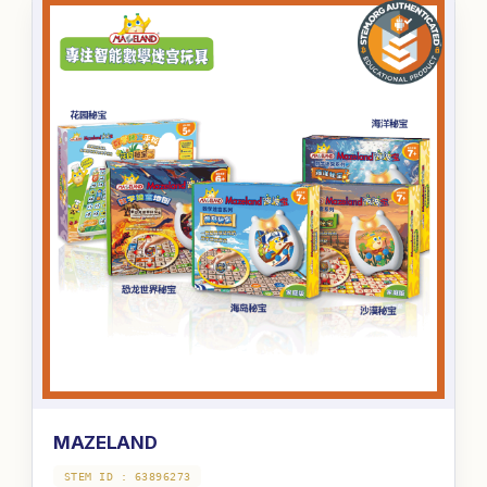
MAZELAND
STEM ID :
63896273