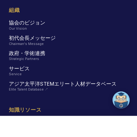
組織
協会のビジョン
Our Vision
初代会長メッセージ
Chairman's Message
政府・学術連携
Strategic Partners
サービス
Service
アジア太平洋STEMエリート人材データベース
Elite Talent Database
↗
知識リソース
STEM とは
認証講座の日程を見る
LINEで相談
What is STEM