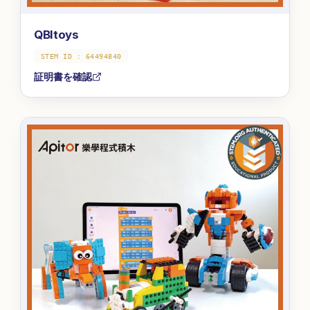
QBItoys
STEM ID :
64494840
証明書を確認