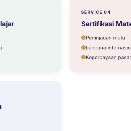
SERVICE 0
4
lajar
Sertifikasi Mat
●
Peninjauan mutu
a
●
Lencana internasio
●
Kepercayaan pasa
a