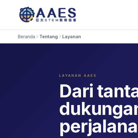
Beranda
Tentang
Layanan
LAYANAN AAES
Dari tan
dukungan
perjalan