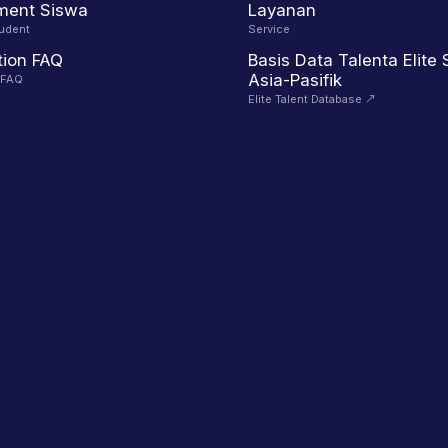
ment Siswa
Layanan
udent
Service
tion FAQ
Basis Data Talenta Elite
Asia-Pasifik
n FAQ
Elite Talent Database
↗