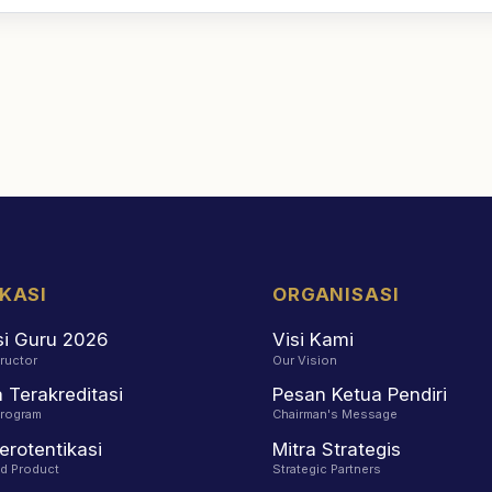
IKASI
ORGANISASI
asi Guru 2026
Visi Kami
tructor
Our Vision
Terakreditasi
Pesan Ketua Pendiri
Program
Chairman's Message
erotentikasi
Mitra Strategis
ed Product
Strategic Partners