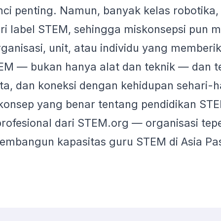
nci penting. Namun, banyak kelas robotik
eri label STEM, sehingga miskonsepsi pun 
ganisasi, unit, atau individu yang member
EM — bukan hanya alat dan teknik — dan t
ata, dan koneksi dengan kehidupan sehari-ha
onsep yang benar tentang pendidikan STEM
profesional dari STEM.org — organisasi tep
 membangun kapasitas guru STEM di Asia Pa