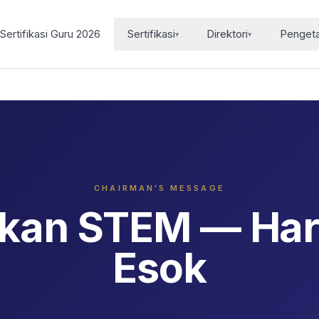
Sertifikasi Guru 2026
Sertifikasi
Direktori
Penget
▾
▾
CHAIRMAN'S MESSAGE
kan STEM — Hari
Esok