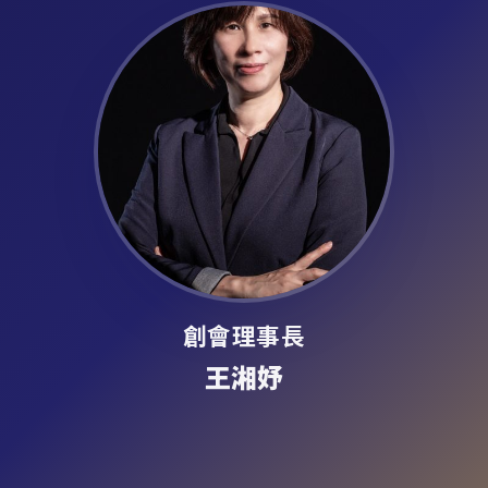
創會理事長
王湘妤