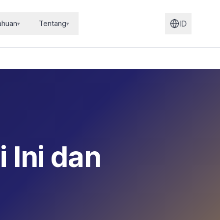
ahuan
Tentang
ID
▾
▾
 Ini dan